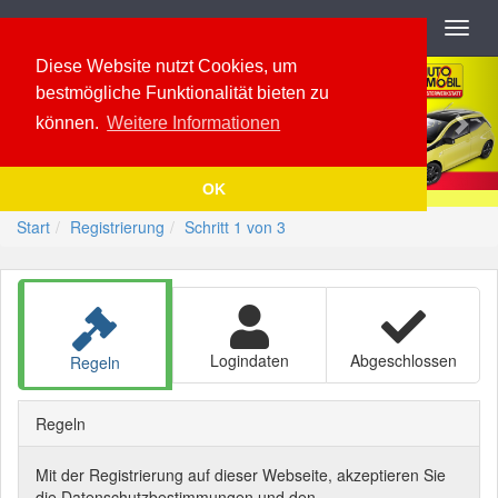
Navigation
Toggl
navig
Previous
Nex
Diese Website nutzt Cookies, um
bestmögliche Funktionalität bieten zu
können.
Weitere Informationen
OK
Start
Registrierung
Schritt 1 von 3
Logindaten
Abgeschlossen
Regeln
Regeln
Mit der Registrierung auf dieser Webseite, akzeptieren Sie
die Datenschutzbestimmungen und den