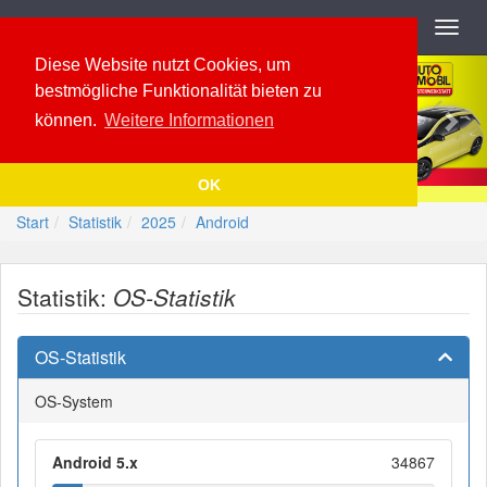
Navigation
Toggl
navig
Previous
Nex
Diese Website nutzt Cookies, um
bestmögliche Funktionalität bieten zu
können.
Weitere Informationen
OK
Start
Statistik
2025
Android
Statistik:
OS-Statistik
OS-Statistik
OS-System
Android 5.x
34867